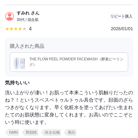
すみれ さん
リピート購入
30代 / 混合肌
4
2026/01/01
購入された商品
THE FLOW PEEL POWDER FACEWASH（酵素ピーリン
グ）
気持ちいい
洗い上がりが凄い！お肌って本来こういう肌触りだったの
ね？！というスベスベトゥルトゥル具合です。顔面のざら
つきがなくなります。早く化粧水を塗ってあげたい生まれ
たてのお肌状態に変身してくれます。お高いのでここぞと
いう時に使います。
NMN
即効性
吹き出物
美白