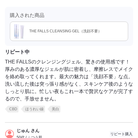
購入された商品
THE FALLS CLEANSING GEL（洗顔不要）
リピート中
THE FALLSのクレンジングジェル、驚きの使用感です！
厚みのある濃厚なジェルが肌に密着し、摩擦レスでメイク
を絡め取ってくれます。最大の魅力は「洗顔不要」な点。
洗い流した後は突っ張り感がなく、スキンケア後のような
しっとり肌に。忙しい夜もこれ一本で贅沢なケアが完了す
るので、手放せません。
CBD
ほうれい線
美白
じゅん さん
リピート購入
50代 / ふつう肌